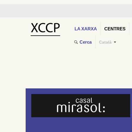
LA XARXA
CENTRES
Cerca
Català