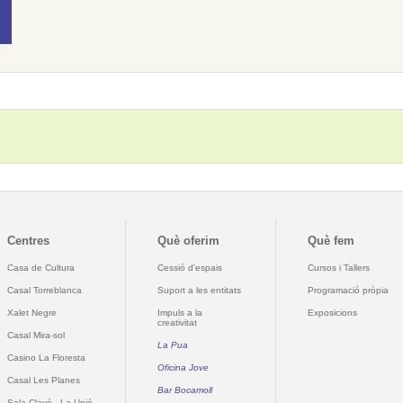
Centres
Què oferim
Què fem
Casa de Cultura
Cessió d'espais
Cursos i Tallers
Casal Torreblanca
Suport a les entitats
Programació pròpia
Xalet Negre
Impuls a la
Exposicions
creativitat
Casal Mira-sol
La Pua
Casino La Floresta
Oficina Jove
Casal Les Planes
Bar Bocamoll
Sala Clavé - La Unió