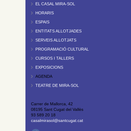
EL CASAL MIRA-SOL
HORARIS
ESPAIS
ENTITATS ALLOTJADES
SERVEIS ALLOTJATS
PROGRAMACIÓ CULTURAL
CURSOS I TALLERS
EXPOSICIONS
AGENDA
TEATRE DE MIRA-SOL
Carrer de Mallorca, 42
08195 Sant Cugat del Vallès
93 589 20 18
casalmirasol@santcugat.cat