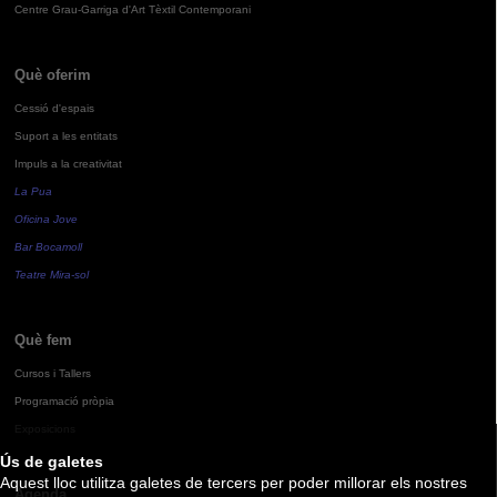
Centre Grau-Garriga d'Art Tèxtil Contemporani
Què oferim
Cessió d'espais
Suport a les entitats
Impuls a la creativitat
La Pua
Oficina Jove
Bar Bocamoll
Teatre Mira-sol
Què fem
Cursos i Tallers
Programació pròpia
Exposicions
Ús de galetes
Aquest lloc utilitza galetes de tercers per poder millorar els nostres
Agenda