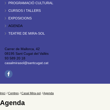
PROGRAMACIÓ CULTURAL
CURSOS I TALLERS
EXPOSICIONS
AGENDA
TEATRE DE MIRA-SOL
Carrer de Mallorca, 42
08195 Sant Cugat del Vallès
93 589 20 18
casalmirasol@santcugat.cat
Inici
Centres
Casal Mira-sol
Agenda
Agenda