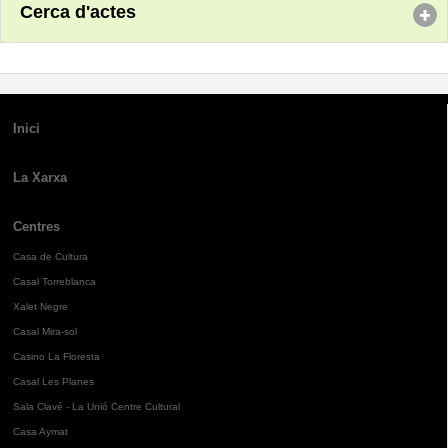
Cerca d'actes
Inici
La Xarxa
Centres
Casa de Cultura
Casal Torreblanca
Xalet Negre
Casal Mira-sol
Casino La Floresta
Casal Les Planes
Sala Clavé - La Unió Centre Cultural
Casa Aymat