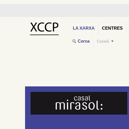
LA XARXA
CENTRES
Cerca
Català