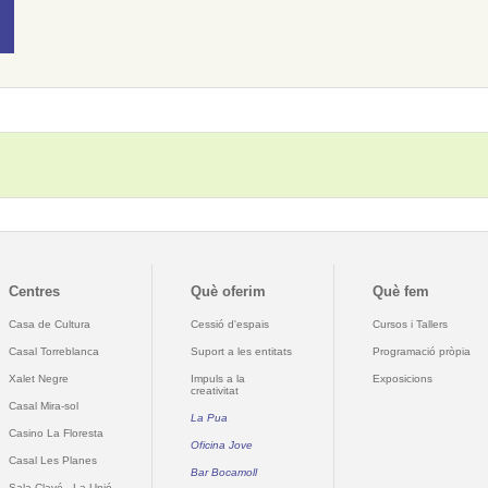
Centres
Què oferim
Què fem
Casa de Cultura
Cessió d'espais
Cursos i Tallers
Casal Torreblanca
Suport a les entitats
Programació pròpia
Xalet Negre
Impuls a la
Exposicions
creativitat
Casal Mira-sol
La Pua
Casino La Floresta
Oficina Jove
Casal Les Planes
Bar Bocamoll
Sala Clavé - La Unió