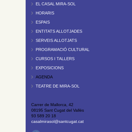
EL CASAL MIRA-SOL
HORARIS
ESPAIS
ENTITATS ALLOTJADES
SERVEIS ALLOTJATS
PROGRAMACIÓ CULTURAL
CURSOS I TALLERS
EXPOSICIONS
AGENDA
TEATRE DE MIRA-SOL
Carrer de Mallorca, 42
08195 Sant Cugat del Vallès
93 589 20 18
casalmirasol@santcugat.cat