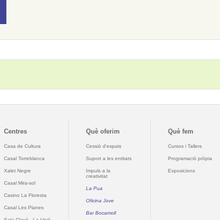
Centres
Què oferim
Què fem
Casa de Cultura
Cessió d'espais
Cursos i Tallers
Casal Torreblanca
Suport a les entitats
Programació pròpia
Xalet Negre
Impuls a la
Exposicions
creativitat
Casal Mira-sol
La Pua
Casino La Floresta
Oficina Jove
Casal Les Planes
Bar Bocamoll
Sala Clavé - La Unió