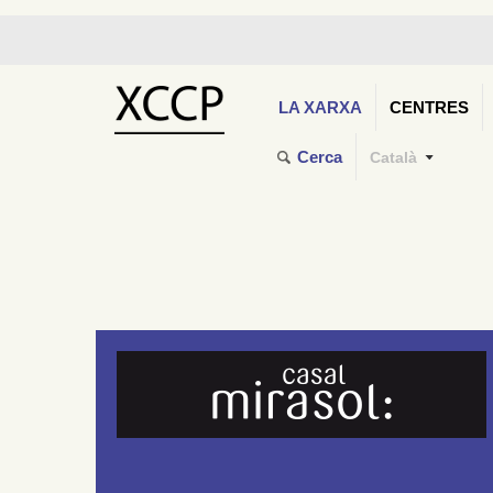
LA XARXA
CENTRES
Cerca
Català