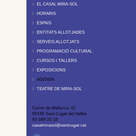
EL CASAL MIRA-SOL
HORARIS
ESPAIS
ENTITATS ALLOTJADES
SERVEIS ALLOTJATS
PROGRAMACIÓ CULTURAL
CURSOS I TALLERS
EXPOSICIONS
AGENDA
TEATRE DE MIRA-SOL
Carrer de Mallorca, 42
08195 Sant Cugat del Vallès
93 589 20 18
casalmirasol@santcugat.cat