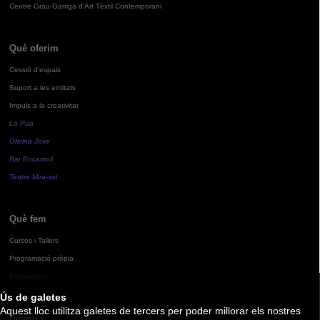
Centre Grau-Garriga d'Art Tèxtil Contemporani
Què oferim
Cessió d'espais
Suport a les entitats
Impuls a la creativitat
La Pua
Oficina Jove
Bar Bocamoll
Teatre Mira-sol
Què fem
Cursos i Tallers
Programació pròpia
Exposicions
Ús de galetes
Aquest lloc utilitza galetes de tercers per poder millorar els nostres
Agenda