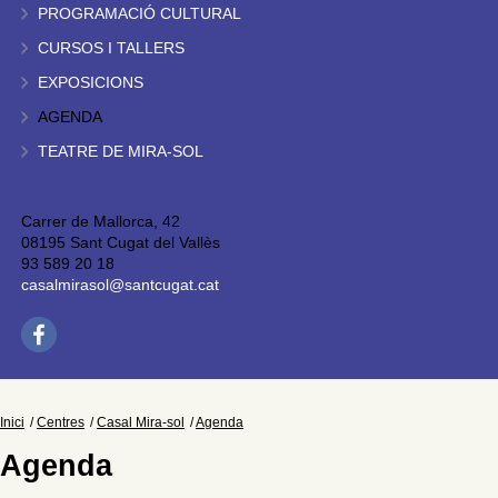
PROGRAMACIÓ CULTURAL
CURSOS I TALLERS
EXPOSICIONS
AGENDA
TEATRE DE MIRA-SOL
Carrer de Mallorca, 42
08195 Sant Cugat del Vallès
93 589 20 18
casalmirasol@santcugat.cat
Inici
Centres
Casal Mira-sol
Agenda
Agenda