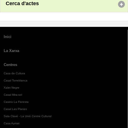
Cerca d'actes
Inici
La Xarxa
Centres
Casa de Cultura
Casal Torreblanca
Xalet Negre
Casal Mira-sol
Casino La Floresta
Casal Les Planes
Sala Clavé - La Unió Centre Cultural
Casa Aymat