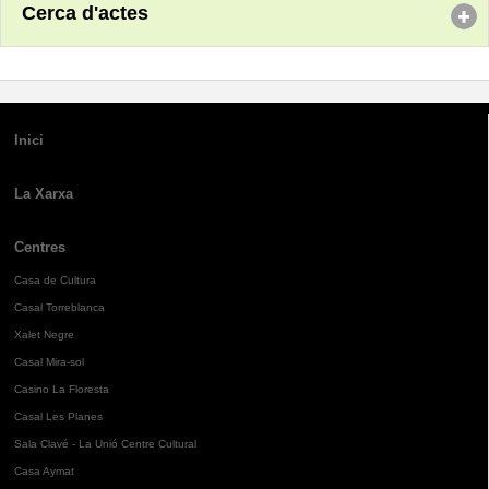
Cerca d'actes
Inici
La Xarxa
Centres
Casa de Cultura
Casal Torreblanca
Xalet Negre
Casal Mira-sol
Casino La Floresta
Casal Les Planes
Sala Clavé - La Unió Centre Cultural
Casa Aymat