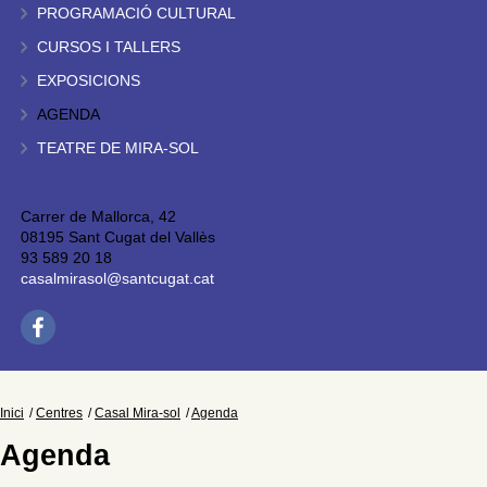
PROGRAMACIÓ CULTURAL
CURSOS I TALLERS
EXPOSICIONS
AGENDA
TEATRE DE MIRA-SOL
Carrer de Mallorca, 42
08195 Sant Cugat del Vallès
93 589 20 18
casalmirasol@santcugat.cat
Inici
Centres
Casal Mira-sol
Agenda
Agenda