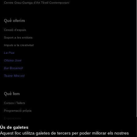
Centre Grau-Garriga d'Art Tèxtil Contemporani
Què oferim
Cessió d'espais
Suport a les entitats
Impuls a la creativitat
La Pua
Oficina Jove
Bar Bocamoll
Teatre Mira-sol
Què fem
Cursos i Tallers
Programació pròpia
Exposicions
Ús de galetes
Aquest lloc utilitza galetes de tercers per poder millorar els nostres
Agenda