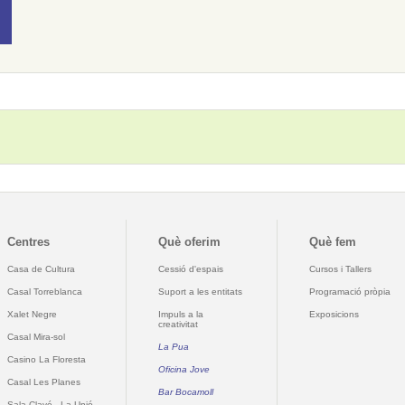
Centres
Què oferim
Què fem
Casa de Cultura
Cessió d'espais
Cursos i Tallers
Casal Torreblanca
Suport a les entitats
Programació pròpia
Xalet Negre
Impuls a la
Exposicions
creativitat
Casal Mira-sol
La Pua
Casino La Floresta
Oficina Jove
Casal Les Planes
Bar Bocamoll
Sala Clavé - La Unió