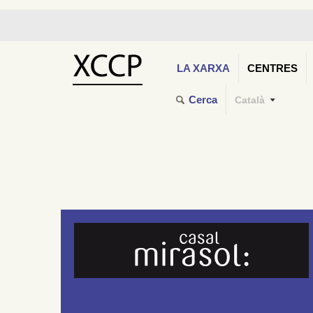
LA XARXA
CENTRES
Cerca
Català