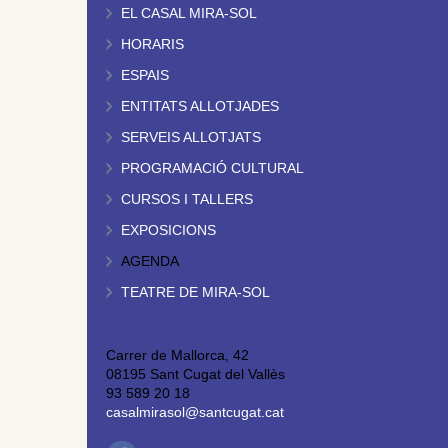
EL CASAL MIRA-SOL
HORARIS
ESPAIS
ENTITATS ALLOTJADES
SERVEIS ALLOTJATS
PROGRAMACIÓ CULTURAL
CURSOS I TALLERS
EXPOSICIONS
AGENDA
TEATRE DE MIRA-SOL
Carrer de Mallorca, 42
08195 Sant Cugat del Vallès
93 589 20 18
casalmirasol@santcugat.cat