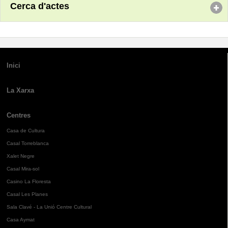
Cerca d'actes
Inici
La Xarxa
Centres
Casa de Cultura
Casal Torreblanca
Xalet Negre
Casal Mira-sol
Casino La Floresta
Casal Les Planes
Sala Clavé - La Unió Centre Cultural
Casa Aymat