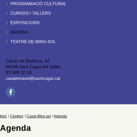
PROGRAMACIÓ CULTURAL
CURSOS I TALLERS
EXPOSICIONS
AGENDA
TEATRE DE MIRA-SOL
Carrer de Mallorca, 42
08195 Sant Cugat del Vallès
93 589 20 18
casalmirasol@santcugat.cat
Inici
Centres
Casal Mira-sol
Agenda
Agenda