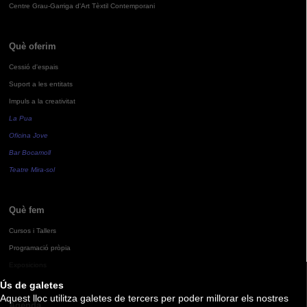
Centre Grau-Garriga d'Art Tèxtil Contemporani
Què oferim
Cessió d'espais
Suport a les entitats
Impuls a la creativitat
La Pua
Oficina Jove
Bar Bocamoll
Teatre Mira-sol
Què fem
Cursos i Tallers
Programació pròpia
Exposicions
Ús de galetes
Aquest lloc utilitza galetes de tercers per poder millorar els nostres
Agenda