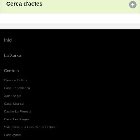
Cerca d'actes
Inici
La Xarxa
Centres
Casa de Cultura
Casal Torreblanca
Xalet Negre
Casal Mira-sol
Casino La Floresta
Casal Les Planes
Sala Clavé - La Unió Centre Cultural
Casa Aymat