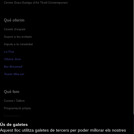
Centre Grau-Garriga d'Art Tèxtil Contemporani
Què oferim
Cessió d'espais
Suport a les entitats
Impuls a la creativitat
La Pua
Oficina Jove
Bar Bocamoll
Teatre Mira-sol
Què fem
Cursos i Tallers
Programació pròpia
Exposicions
Ús de galetes
Aquest lloc utilitza galetes de tercers per poder millorar els nostres
Agenda