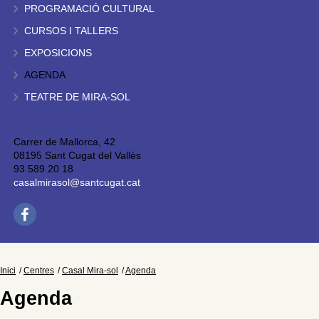
PROGRAMACIÓ CULTURAL
CURSOS I TALLERS
EXPOSICIONS
AGENDA
TEATRE DE MIRA-SOL
Carrer de Mallorca, 42
08195 Sant Cugat del Vallès
93 589 20 18
casalmirasol@santcugat.cat
Inici
Centres
Casal Mira-sol
Agenda
Agenda