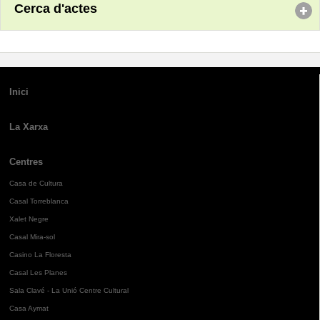
Cerca d'actes
Inici
La Xarxa
Centres
Casa de Cultura
Casal Torreblanca
Xalet Negre
Casal Mira-sol
Casino La Floresta
Casal Les Planes
Sala Clavé - La Unió Centre Cultural
Casa Aymat