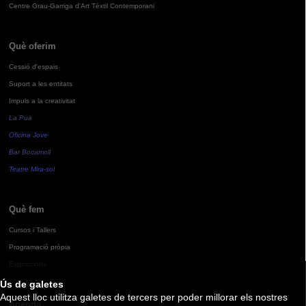
Centre Grau-Garriga d'Art Tèxtil Contemporani
Què oferim
Cessió d'espais
Suport a les entitats
Impuls a la creativitat
La Pua
Oficina Jove
Bar Bocamoll
Teatre Mira-sol
Què fem
Cursos i Tallers
Programació pròpia
Exposicions
Ús de galetes
Aquest lloc utilitza galetes de tercers per poder millorar els nostres
Agenda