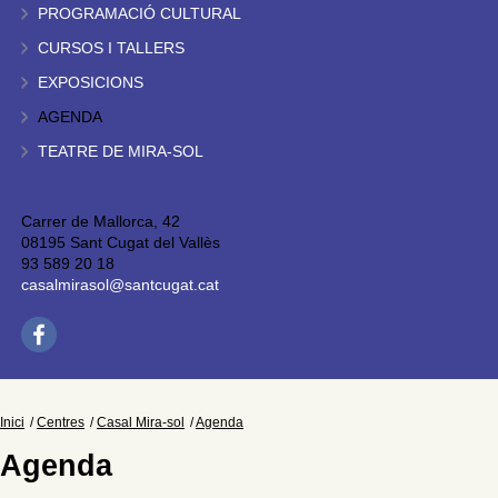
PROGRAMACIÓ CULTURAL
CURSOS I TALLERS
EXPOSICIONS
AGENDA
TEATRE DE MIRA-SOL
Carrer de Mallorca, 42
08195 Sant Cugat del Vallès
93 589 20 18
casalmirasol@santcugat.cat
Inici
Centres
Casal Mira-sol
Agenda
Agenda