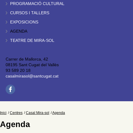
PROGRAMACIÓ CULTURAL
CURSOS I TALLERS
EXPOSICIONS
AGENDA
TEATRE DE MIRA-SOL
Carrer de Mallorca, 42
08195 Sant Cugat del Vallès
93 589 20 18
casalmirasol@santcugat.cat
Inici
Centres
Casal Mira-sol
Agenda
Agenda