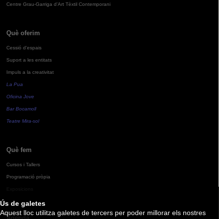
Centre Grau-Garriga d'Art Tèxtil Contemporani
Què oferim
Cessió d'espais
Suport a les entitats
Impuls a la creativitat
La Pua
Oficina Jove
Bar Bocamoll
Teatre Mira-sol
Què fem
Cursos i Tallers
Programació pròpia
Exposicions
Ús de galetes
Aquest lloc utilitza galetes de tercers per poder millorar els nostres
Agenda