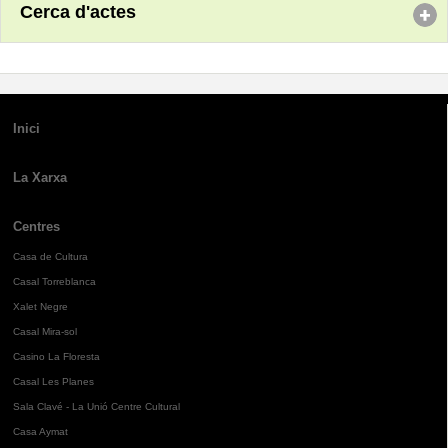
Cerca d'actes
Inici
La Xarxa
Centres
Casa de Cultura
Casal Torreblanca
Xalet Negre
Casal Mira-sol
Casino La Floresta
Casal Les Planes
Sala Clavé - La Unió Centre Cultural
Casa Aymat