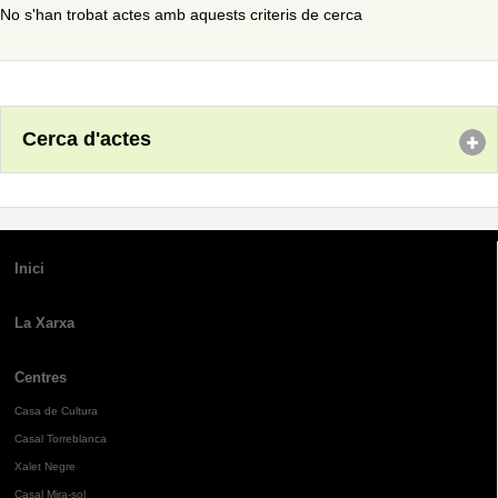
No s'han trobat actes amb aquests criteris de cerca
Cerca d'actes
Inici
La Xarxa
Centres
Casa de Cultura
Casal Torreblanca
Xalet Negre
Casal Mira-sol