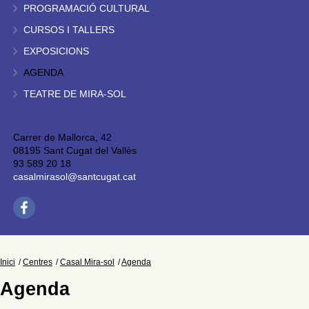
PROGRAMACIÓ CULTURAL
CURSOS I TALLERS
EXPOSICIONS
AGENDA
TEATRE DE MIRA-SOL
Carrer de Mallorca, 42
08195 Sant Cugat del Vallès
93 589 20 18
casalmirasol@santcugat.cat
Inici
Centres
Casal Mira-sol
Agenda
Agenda