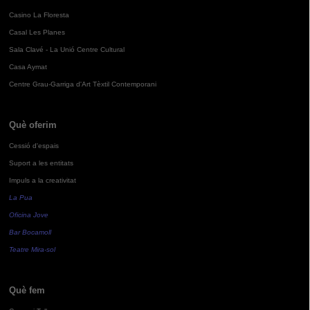
Casino La Floresta
Casal Les Planes
Sala Clavé - La Unió Centre Cultural
Casa Aymat
Centre Grau-Garriga d'Art Tèxtil Contemporani
Què oferim
Cessió d'espais
Suport a les entitats
Impuls a la creativitat
La Pua
Oficina Jove
Bar Bocamoll
Teatre Mira-sol
Què fem