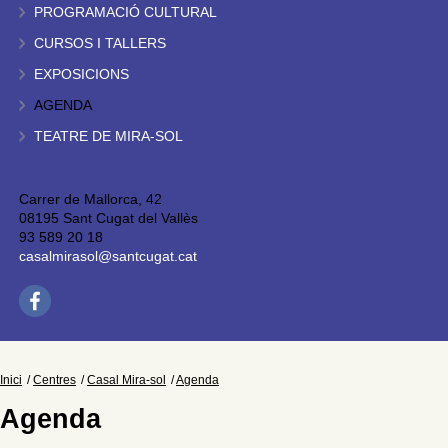
PROGRAMACIÓ CULTURAL
CURSOS I TALLERS
EXPOSICIONS
AGENDA
TEATRE DE MIRA-SOL
Carrer de Mallorca, 42
08195 Sant Cugat del Vallès
93 589 20 18
casalmirasol@santcugat.cat
Inici
Centres
Casal Mira-sol
Agenda
Agenda