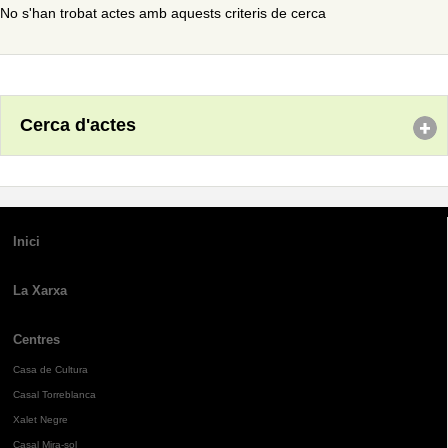
No s'han trobat actes amb aquests criteris de cerca
Cerca d'actes
Inici
La Xarxa
Centres
Casa de Cultura
Casal Torreblanca
Xalet Negre
Casal Mira-sol