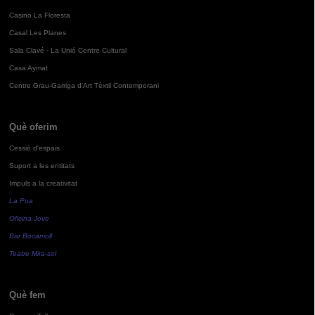
Casino La Floresta
Casal Les Planes
Sala Clavé - La Unió Centre Cultural
Casa Aymat
Centre Grau-Garriga d'Art Tèxtil Contemporani
Què oferim
Cessió d'espais
Suport a les entitats
Impuls a la creativitat
La Pua
Oficina Jove
Bar Bocamoll
Teatre Mira-sol
Què fem