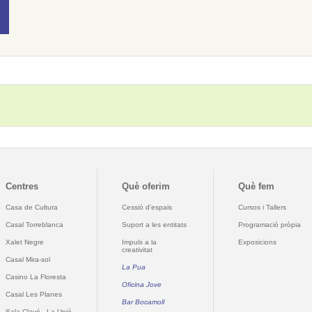
Centres
Què oferim
Què fem
Casa de Cultura
Cessió d'espais
Cursos i Tallers
Casal Torreblanca
Suport a les entitats
Programació pròpia
Xalet Negre
Impuls a la
Exposicions
creativitat
Casal Mira-sol
La Pua
Casino La Floresta
Oficina Jove
Casal Les Planes
Bar Bocamoll
Sala Clavé - La Unió