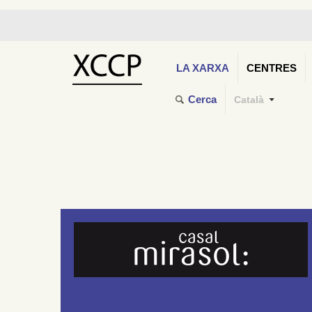
LA XARXA
CENTRES
Cerca
Català