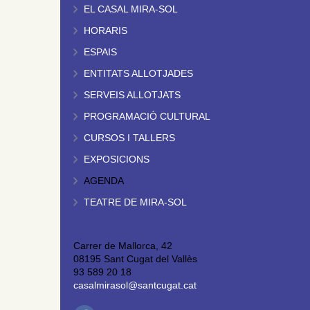
EL CASAL MIRA-SOL
HORARIS
ESPAIS
ENTITATS ALLOTJADES
SERVEIS ALLOTJATS
PROGRAMACIÓ CULTURAL
CURSOS I TALLERS
EXPOSICIONS
AGENDA
TEATRE DE MIRA-SOL
Carrer de Mallorca, 42
08195 Sant Cugat del Vallès
93 589 20 18
casalmirasol@santcugat.cat