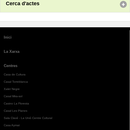
Cerca d'actes
Inici
La Xarxa
Centres
Casa de Cultura
Casal Torreblanca
Xalet Negre
Casal Mira-sol
Casino La Floresta
Casal Les Planes
Sala Clavé - La Unió Centre Cultural
Casa Aymat