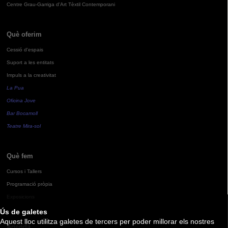
Centre Grau-Garriga d'Art Tèxtil Contemporani
Què oferim
Cessió d'espais
Suport a les entitats
Impuls a la creativitat
La Pua
Oficina Jove
Bar Bocamoll
Teatre Mira-sol
Què fem
Cursos i Tallers
Programació pròpia
Exposicions
Ús de galetes
Aquest lloc utilitza galetes de tercers per poder millorar els nostres
Agenda