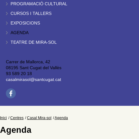
PROGRAMACIÓ CULTURAL
CURSOS I TALLERS
EXPOSICIONS
AGENDA
TEATRE DE MIRA-SOL
Carrer de Mallorca, 42
08195 Sant Cugat del Vallès
93 589 20 18
casalmirasol@santcugat.cat
Inici
Centres
Casal Mira-sol
Agenda
Agenda