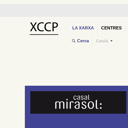
LA XARXA
CENTRES
Cerca
Català