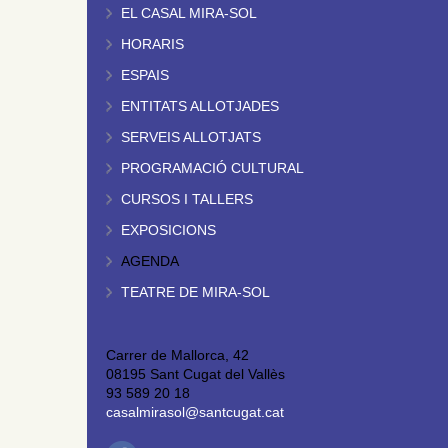
EL CASAL MIRA-SOL
HORARIS
ESPAIS
ENTITATS ALLOTJADES
SERVEIS ALLOTJATS
PROGRAMACIÓ CULTURAL
CURSOS I TALLERS
EXPOSICIONS
AGENDA
TEATRE DE MIRA-SOL
Carrer de Mallorca, 42
08195 Sant Cugat del Vallès
93 589 20 18
casalmirasol@santcugat.cat