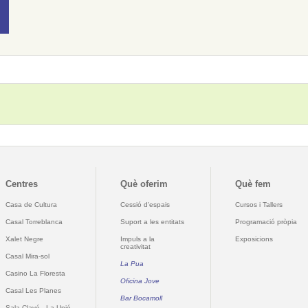
Centres
Què oferim
Què fem
Casa de Cultura
Cessió d'espais
Cursos i Tallers
Casal Torreblanca
Suport a les entitats
Programació pròpia
Xalet Negre
Impuls a la
Exposicions
creativitat
Casal Mira-sol
La Pua
Casino La Floresta
Oficina Jove
Casal Les Planes
Bar Bocamoll
Sala Clavé - La Unió