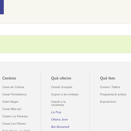
Centres
Què oferim
Què fem
Casa de Cultura
Cessió d'espais
Cursos i Tallers
Casal Torreblanca
Suport a les entitats
Programació pròpia
Xalet Negre
Impuls a la
Exposicions
creativitat
Casal Mira-sol
La Pua
Casino La Floresta
Oficina Jove
Casal Les Planes
Bar Bocamoll
Sala Clavé - La Unió