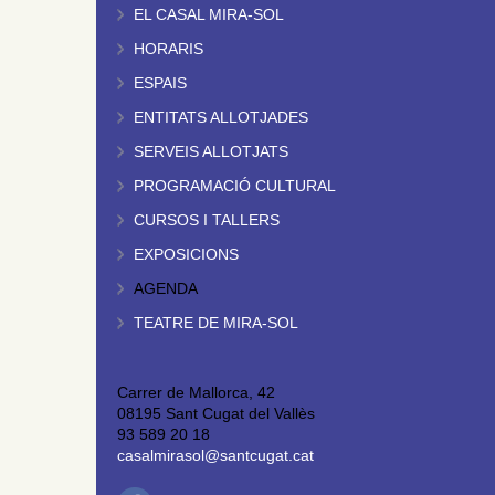
EL CASAL MIRA-SOL
HORARIS
ESPAIS
ENTITATS ALLOTJADES
SERVEIS ALLOTJATS
PROGRAMACIÓ CULTURAL
CURSOS I TALLERS
EXPOSICIONS
AGENDA
TEATRE DE MIRA-SOL
Carrer de Mallorca, 42
08195 Sant Cugat del Vallès
93 589 20 18
casalmirasol@santcugat.cat