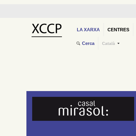
LA XARXA
CENTRES
Cerca
Català