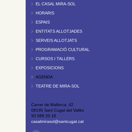
EL CASAL MIRA-SOL
HORARIS
ESPAIS
ENTITATS ALLOTJADES
SERVEIS ALLOTJATS
PROGRAMACIÓ CULTURAL
CURSOS I TALLERS
EXPOSICIONS
AGENDA
TEATRE DE MIRA-SOL
Carrer de Mallorca, 42
08195 Sant Cugat del Vallès
93 589 20 18
casalmirasol@santcugat.cat