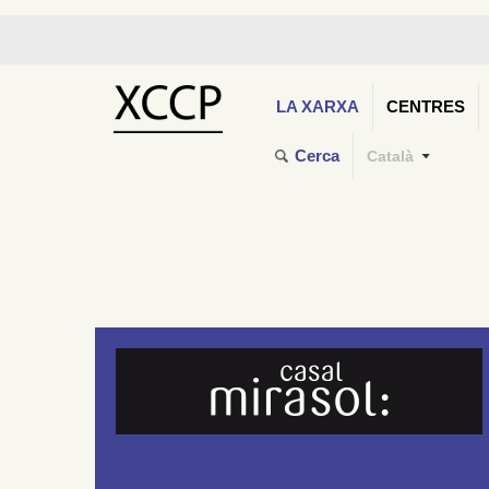
LA XARXA
CENTRES
Cerca
Català