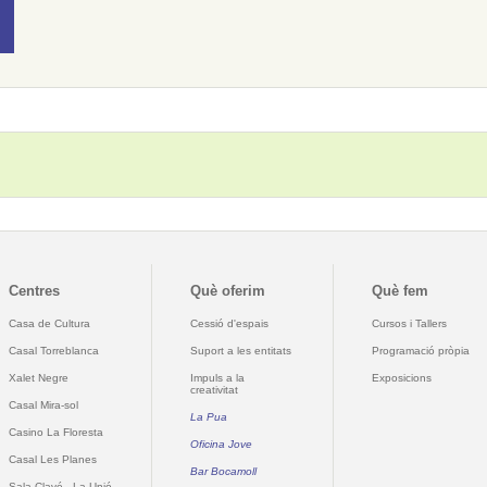
Centres
Què oferim
Què fem
Casa de Cultura
Cessió d'espais
Cursos i Tallers
Casal Torreblanca
Suport a les entitats
Programació pròpia
Xalet Negre
Impuls a la
Exposicions
creativitat
Casal Mira-sol
La Pua
Casino La Floresta
Oficina Jove
Casal Les Planes
Bar Bocamoll
Sala Clavé - La Unió