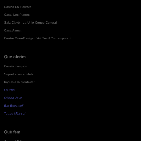
Casino La Floresta
Casal Les Planes
Sala Clavé - La Unió Centre Cultural
Casa Aymat
Centre Grau-Garriga d'Art Tèxtil Contemporani
Què oferim
Cessió d'espais
Suport a les entitats
Impuls a la creativitat
La Pua
Oficina Jove
Bar Bocamoll
Teatre Mira-sol
Què fem