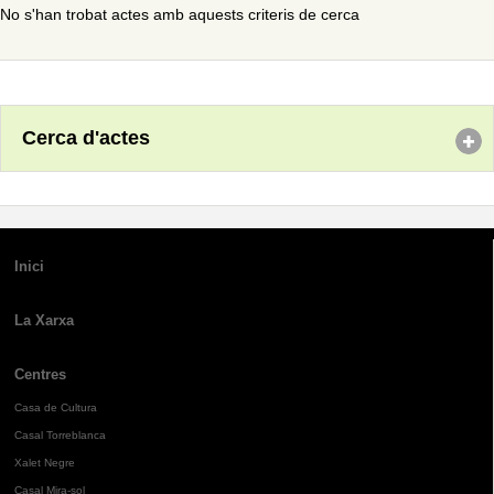
No s'han trobat actes amb aquests criteris de cerca
Cerca d'actes
Inici
La Xarxa
Centres
Casa de Cultura
Casal Torreblanca
Xalet Negre
Casal Mira-sol