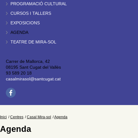
PROGRAMACIÓ CULTURAL
CURSOS I TALLERS
EXPOSICIONS
AGENDA
TEATRE DE MIRA-SOL
Carrer de Mallorca, 42
08195 Sant Cugat del Vallès
93 589 20 18
casalmirasol@santcugat.cat
Inici
Centres
Casal Mira-sol
Agenda
Agenda