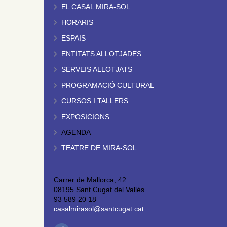
EL CASAL MIRA-SOL
HORARIS
ESPAIS
ENTITATS ALLOTJADES
SERVEIS ALLOTJATS
PROGRAMACIÓ CULTURAL
CURSOS I TALLERS
EXPOSICIONS
AGENDA
TEATRE DE MIRA-SOL
Carrer de Mallorca, 42
08195 Sant Cugat del Vallès
93 589 20 18
casalmirasol@santcugat.cat