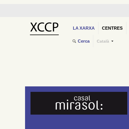
LA XARXA
CENTRES
Cerca
Català