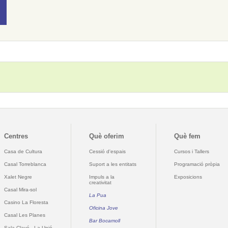
Centres
Què oferim
Què fem
Casa de Cultura
Cessió d'espais
Cursos i Tallers
Casal Torreblanca
Suport a les entitats
Programació pròpia
Xalet Negre
Impuls a la
Exposicions
creativitat
Casal Mira-sol
La Pua
Casino La Floresta
Oficina Jove
Casal Les Planes
Bar Bocamoll
Sala Clavé - La Unió