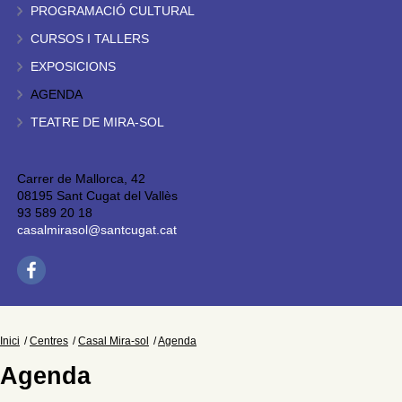
PROGRAMACIÓ CULTURAL
CURSOS I TALLERS
EXPOSICIONS
AGENDA
TEATRE DE MIRA-SOL
Carrer de Mallorca, 42
08195 Sant Cugat del Vallès
93 589 20 18
casalmirasol@santcugat.cat
Inici
Centres
Casal Mira-sol
Agenda
Agenda