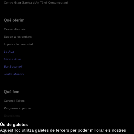
Centre Grau-Garriga d'Art Tèxtil Contemporani
Què oferim
Cessió d'espais
Suport a les entitats
Impuls a la creativitat
La Pua
Oficina Jove
Bar Bocamoll
Teatre Mira-sol
Què fem
Cursos i Tallers
Programació pròpia
Exposicions
Ús de galetes
Aquest lloc utilitza galetes de tercers per poder millorar els nostres
Agenda