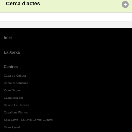
Cerca d'actes
Inici
La Xarxa
Centres
Casa de Cultura
Casal Torreblanca
Xalet Negre
Casal Mira-sol
Casino La Floresta
Casal Les Planes
Sala Clavé - La Unió Centre Cultural
Casa Aymat