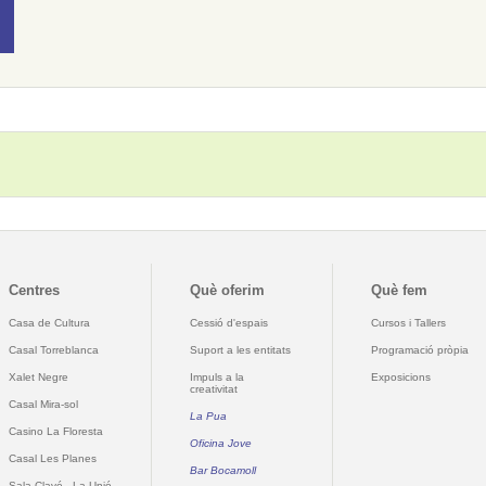
Centres
Què oferim
Què fem
Casa de Cultura
Cessió d'espais
Cursos i Tallers
Casal Torreblanca
Suport a les entitats
Programació pròpia
Xalet Negre
Impuls a la
Exposicions
creativitat
Casal Mira-sol
La Pua
Casino La Floresta
Oficina Jove
Casal Les Planes
Bar Bocamoll
Sala Clavé - La Unió