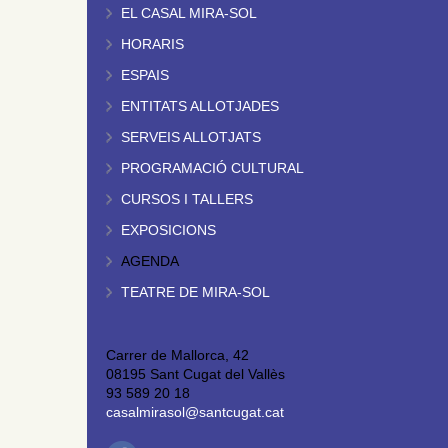
EL CASAL MIRA-SOL
HORARIS
ESPAIS
ENTITATS ALLOTJADES
SERVEIS ALLOTJATS
PROGRAMACIÓ CULTURAL
CURSOS I TALLERS
EXPOSICIONS
AGENDA
TEATRE DE MIRA-SOL
Carrer de Mallorca, 42
08195 Sant Cugat del Vallès
93 589 20 18
casalmirasol@santcugat.cat