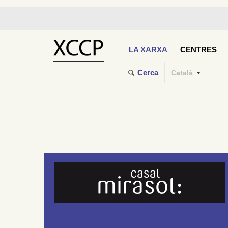
LA XARXA
CENTRES
Cerca
Català