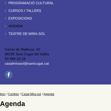
PROGRAMACIÓ CULTURAL
CURSOS I TALLERS
EXPOSICIONS
AGENDA
TEATRE DE MIRA-SOL
Carrer de Mallorca, 42
08195 Sant Cugat del Vallès
93 589 20 18
casalmirasol@santcugat.cat
Inici
Centres
Casal Mira-sol
Agenda
Agenda