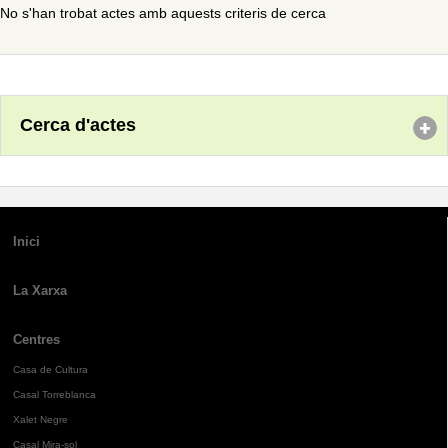
No s'han trobat actes amb aquests criteris de cerca
Cerca d'actes
Inici
La Xarxa
Centres
Casa de Cultura
Casal Torreblanca
Xalet Negre
Casal Mira-sol