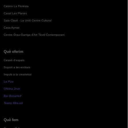
Casino La Floresta
Casal Les Planes
Sala Clavé - La Unió Centre Cultural
Casa Aymat
Centre Grau-Garriga d'Art Tèxtil Contemporani
Què oferim
Cessió d'espais
Suport a les entitats
Impuls a la creativitat
La Pua
Oficina Jove
Bar Bocamoll
Teatre Mira-sol
Què fem