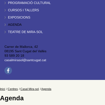
PROGRAMACIÓ CULTURAL
CURSOS I TALLERS
EXPOSICIONS
AGENDA
TEATRE DE MIRA-SOL
Carrer de Mallorca, 42
08195 Sant Cugat del Vallès
93 589 20 18
casalmirasol@santcugat.cat
Inici
Centres
Casal Mira-sol
Agenda
Agenda