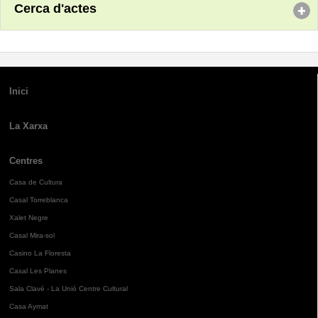
Cerca d'actes
Inici
La Xarxa
Centres
Casa de Cultura
Casal Torreblanca
Xalet Negre
Casal Mira-sol
Casino La Floresta
Casal Les Planes
Sala Clavé - La Unió Centre Cultural
Casa Aymat