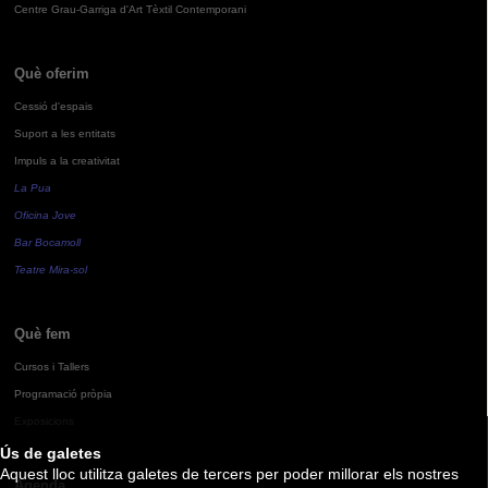
Centre Grau-Garriga d'Art Tèxtil Contemporani
Què oferim
Cessió d'espais
Suport a les entitats
Impuls a la creativitat
La Pua
Oficina Jove
Bar Bocamoll
Teatre Mira-sol
Què fem
Cursos i Tallers
Programació pròpia
Exposicions
Ús de galetes
Aquest lloc utilitza galetes de tercers per poder millorar els nostres
Agenda