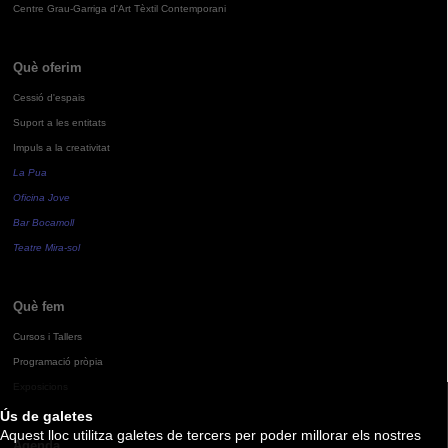
Centre Grau-Garriga d'Art Tèxtil Contemporani
Què oferim
Cessió d'espais
Suport a les entitats
Impuls a la creativitat
La Pua
Oficina Jove
Bar Bocamoll
Teatre Mira-sol
Què fem
Cursos i Tallers
Programació pròpia
Exposicions
Ús de galetes
Aquest lloc utilitza galetes de tercers per poder millorar els nostres
Agenda