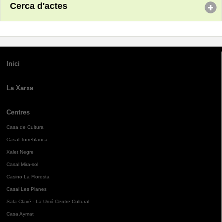
Cerca d'actes
Inici
La Xarxa
Centres
Casa de Cultura
Casal Torreblanca
Xalet Negre
Casal Mira-sol
Casino La Floresta
Casal Les Planes
Sala Clavé - La Unió Centre Cultural
Casa Aymat