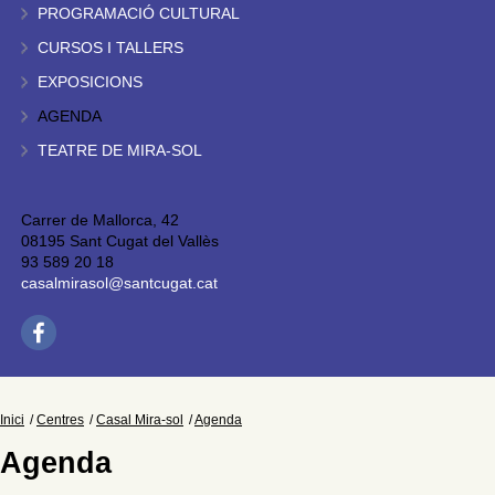
PROGRAMACIÓ CULTURAL
CURSOS I TALLERS
EXPOSICIONS
AGENDA
TEATRE DE MIRA-SOL
Carrer de Mallorca, 42
08195 Sant Cugat del Vallès
93 589 20 18
casalmirasol@santcugat.cat
Inici
Centres
Casal Mira-sol
Agenda
Agenda