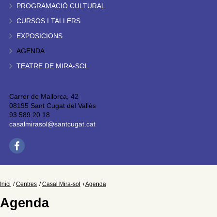
PROGRAMACIÓ CULTURAL
CURSOS I TALLERS
EXPOSICIONS
AGENDA
TEATRE DE MIRA-SOL
Carrer de Mallorca, 42
08195 Sant Cugat del Vallès
93 589 20 18
casalmirasol@santcugat.cat
Inici
Centres
Casal Mira-sol
Agenda
Agenda