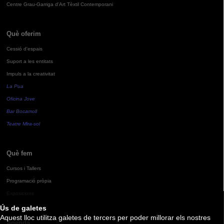
Centre Grau-Garriga d'Art Tèxtil Contemporani
Què oferim
Cessió d'espais
Suport a les entitats
Impuls a la creativitat
La Pua
Oficina Jove
Bar Bocamoll
Teatre Mira-sol
Què fem
Cursos i Tallers
Programació pròpia
Exposicions
Ús de galetes
Aquest lloc utilitza galetes de tercers per poder millorar els nostres
Agenda