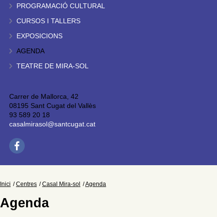
PROGRAMACIÓ CULTURAL
CURSOS I TALLERS
EXPOSICIONS
AGENDA
TEATRE DE MIRA-SOL
Carrer de Mallorca, 42
08195 Sant Cugat del Vallès
93 589 20 18
casalmirasol@santcugat.cat
Inici
Centres
Casal Mira-sol
Agenda
Agenda