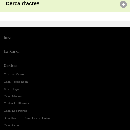
Cerca d'actes
Inici
La Xarxa
Centres
Casa de Cultura
Casal Torreblanca
Xalet Negre
Casal Mira-sol
Casino La Floresta
Casal Les Planes
Sala Clavé - La Unió Centre Cultural
Casa Aymat