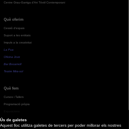
Centre Grau-Garriga d'Art Tèxtil Contemporani
Què oferim
Cessió d'espais
Suport a les entitats
Impuls a la creativitat
La Pua
Oficina Jove
Bar Bocamoll
Teatre Mira-sol
Què fem
Cursos i Tallers
Programació pròpia
Exposicions
Ús de galetes
Aquest lloc utilitza galetes de tercers per poder millorar els nostres
Agenda