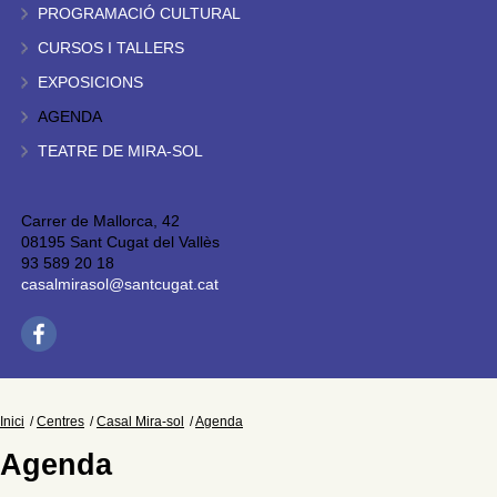
PROGRAMACIÓ CULTURAL
CURSOS I TALLERS
EXPOSICIONS
AGENDA
TEATRE DE MIRA-SOL
Carrer de Mallorca, 42
08195 Sant Cugat del Vallès
93 589 20 18
casalmirasol@santcugat.cat
Inici
Centres
Casal Mira-sol
Agenda
Agenda