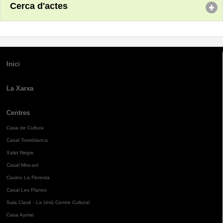
Cerca d'actes
Inici
La Xarxa
Centres
Casa de Cultura
Casal Torreblanca
Xalet Negre
Casal Mira-sol
Casino La Floresta
Casal Les Planes
Sala Clavé - La Unió Centre Cultural
Casa Aymat