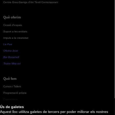
Centre Grau-Garriga d'Art Tèxtil Contemporani
Què oferim
Cessió d'espais
Suport a les entitats
Impuls a la creativitat
La Pua
Oficina Jove
Bar Bocamoll
Teatre Mira-sol
Què fem
Cursos i Tallers
Programació pròpia
Exposicions
Ús de galetes
Aquest lloc utilitza galetes de tercers per poder millorar els nostres
Agenda