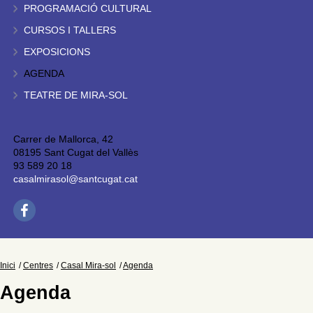
PROGRAMACIÓ CULTURAL
CURSOS I TALLERS
EXPOSICIONS
AGENDA
TEATRE DE MIRA-SOL
Carrer de Mallorca, 42
08195 Sant Cugat del Vallès
93 589 20 18
casalmirasol@santcugat.cat
Inici
Centres
Casal Mira-sol
Agenda
Agenda