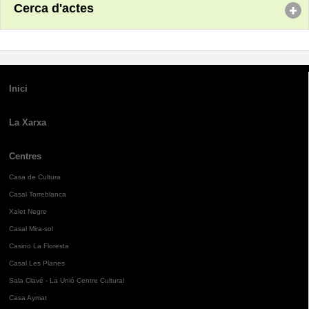
Cerca d'actes
Inici
La Xarxa
Centres
Casa de Cultura
Casal Torreblanca
Xalet Negre
Casal Mira-sol
Casino La Floresta
Casal Les Planes
Sala Clavé - La Unió Centre Cultural
Casa Aymat