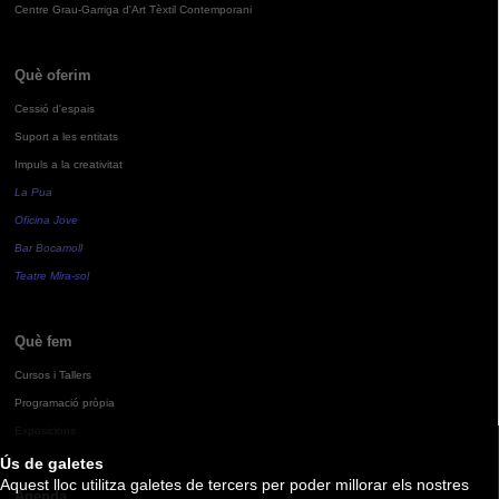
Centre Grau-Garriga d'Art Tèxtil Contemporani
Què oferim
Cessió d'espais
Suport a les entitats
Impuls a la creativitat
La Pua
Oficina Jove
Bar Bocamoll
Teatre Mira-sol
Què fem
Cursos i Tallers
Programació pròpia
Exposicions
Ús de galetes
Aquest lloc utilitza galetes de tercers per poder millorar els nostres
Agenda