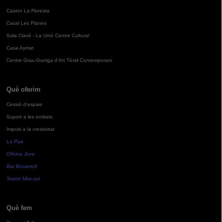
Casino La Floresta
Casal Les Planes
Sala Clavé - La Unió Centre Cultural
Casa Aymat
Centre Grau-Garriga d'Art Tèxtil Contemporani
Què oferim
Cessió d'espais
Suport a les entitats
Impuls a la creativitat
La Pua
Oficina Jove
Bar Bocamoll
Teatre Mira-sol
Què fem