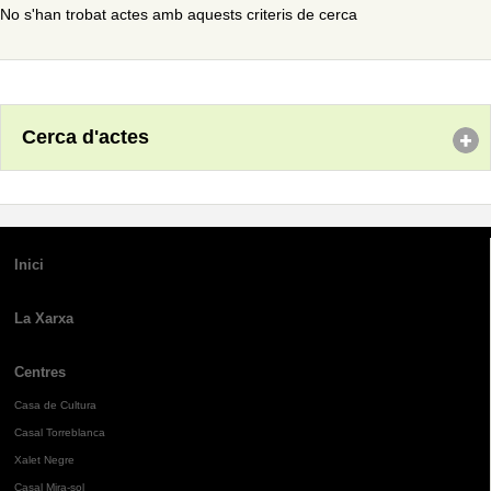
No s'han trobat actes amb aquests criteris de cerca
Cerca d'actes
Inici
La Xarxa
Centres
Casa de Cultura
Casal Torreblanca
Xalet Negre
Casal Mira-sol