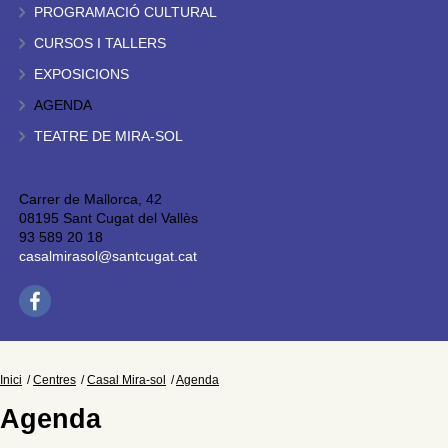
PROGRAMACIÓ CULTURAL
CURSOS I TALLERS
EXPOSICIONS
AGENDA
TEATRE DE MIRA-SOL
Carrer de Mallorca, 42
08195 Sant Cugat del Vallès
93 589 20 18
casalmirasol@santcugat.cat
Inici
Centres
Casal Mira-sol
Agenda
Agenda