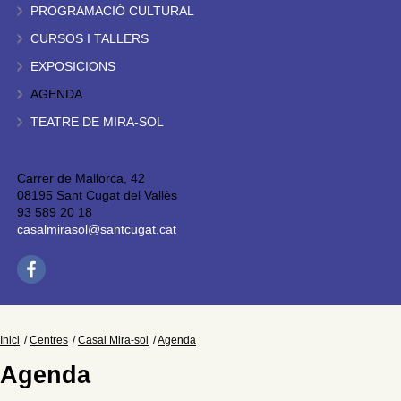
PROGRAMACIÓ CULTURAL
CURSOS I TALLERS
EXPOSICIONS
AGENDA
TEATRE DE MIRA-SOL
Carrer de Mallorca, 42
08195 Sant Cugat del Vallès
93 589 20 18
casalmirasol@santcugat.cat
Inici
Centres
Casal Mira-sol
Agenda
Agenda