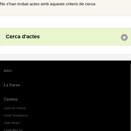
No s'han trobat actes amb aquests criteris de cerca
Cerca d'actes
Inici
La Xarxa
Centres
Casa de Cultura
Casal Torreblanca
Xalet Negre
Casal Mira-sol