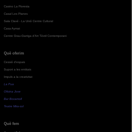
Casino La Floresta
Casal Les Planes
Sala Clavé - La Unió Centre Cultural
Casa Aymat
Centre Grau-Garriga d'Art Tèxtil Contemporani
Què oferim
Cessió d'espais
Suport a les entitats
Impuls a la creativitat
La Pua
Oficina Jove
Bar Bocamoll
Teatre Mira-sol
Què fem