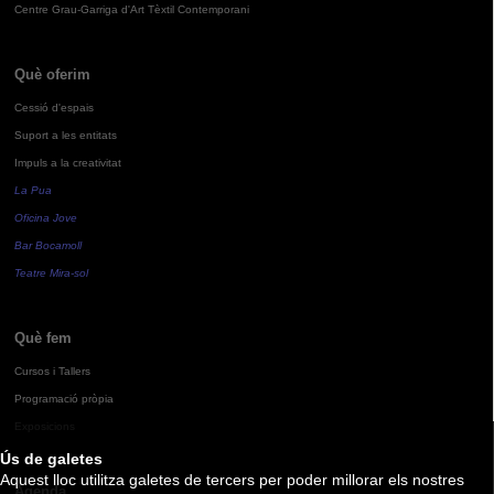
Centre Grau-Garriga d'Art Tèxtil Contemporani
Què oferim
Cessió d'espais
Suport a les entitats
Impuls a la creativitat
La Pua
Oficina Jove
Bar Bocamoll
Teatre Mira-sol
Què fem
Cursos i Tallers
Programació pròpia
Exposicions
Ús de galetes
Aquest lloc utilitza galetes de tercers per poder millorar els nostres
Agenda