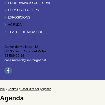
PROGRAMACIÓ CULTURAL
CURSOS I TALLERS
EXPOSICIONS
AGENDA
TEATRE DE MIRA-SOL
Carrer de Mallorca, 42
08195 Sant Cugat del Vallès
93 589 20 18
casalmirasol@santcugat.cat
Inici
Centres
Casal Mira-sol
Agenda
Agenda