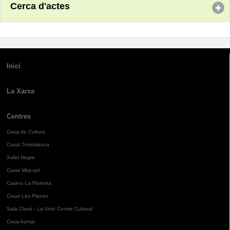
Cerca d'actes
Inici
La Xarxa
Centres
Casa de Cultura
Casal Torreblanca
Xalet Negre
Casal Mira-sol
Casino La Floresta
Casal Les Planes
Sala Clavé - La Unió Centre Cultural
Casa Aymat