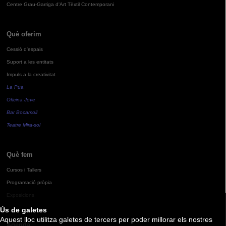
Centre Grau-Garriga d'Art Tèxtil Contemporani
Què oferim
Cessió d'espais
Suport a les entitats
Impuls a la creativitat
La Pua
Oficina Jove
Bar Bocamoll
Teatre Mira-sol
Què fem
Cursos i Tallers
Programació pròpia
Exposicions
Ús de galetes
Aquest lloc utilitza galetes de tercers per poder millorar els nostres
Agenda