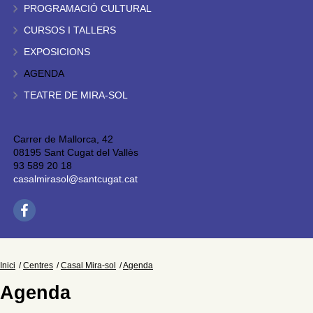
PROGRAMACIÓ CULTURAL
CURSOS I TALLERS
EXPOSICIONS
AGENDA
TEATRE DE MIRA-SOL
Carrer de Mallorca, 42
08195 Sant Cugat del Vallès
93 589 20 18
casalmirasol@santcugat.cat
Inici
Centres
Casal Mira-sol
Agenda
Agenda