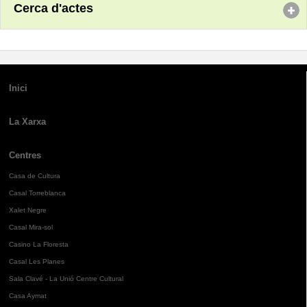
Cerca d'actes
Inici
La Xarxa
Centres
Casa de Cultura
Casal Torreblanca
Xalet Negre
Casal Mira-sol
Casino La Floresta
Casal Les Planes
Sala Clavé - La Unió Centre Cultural
Casa Aymat