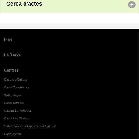
Cerca d'actes
Inici
La Xarxa
Centres
Casa de Cultura
Casal Torreblanca
Xalet Negre
Casal Mira-sol
Casino La Floresta
Casal Les Planes
Sala Clavé - La Unió Centre Cultural
Casa Aymat