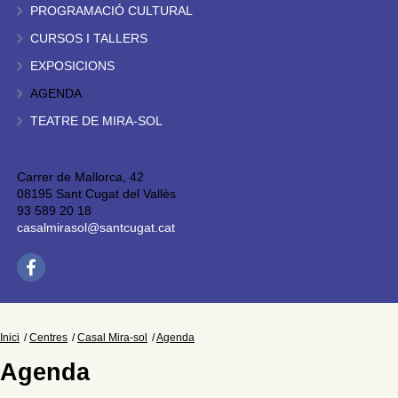
PROGRAMACIÓ CULTURAL
CURSOS I TALLERS
EXPOSICIONS
AGENDA
TEATRE DE MIRA-SOL
Carrer de Mallorca, 42
08195 Sant Cugat del Vallès
93 589 20 18
casalmirasol@santcugat.cat
Inici
Centres
Casal Mira-sol
Agenda
Agenda