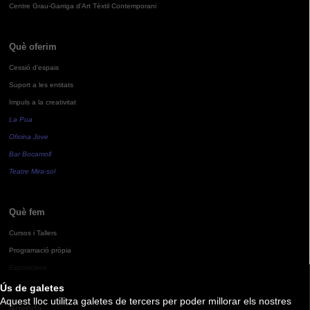
Centre Grau-Garriga d'Art Tèxtil Contemporani
Què oferim
Cessió d'espais
Suport a les entitats
Impuls a la creativitat
La Pua
Oficina Jove
Bar Bocamoll
Teatre Mira-sol
Què fem
Cursos i Tallers
Programació pròpia
Exposicions
Ús de galetes
Aquest lloc utilitza galetes de tercers per poder millorar els nostres
Agenda