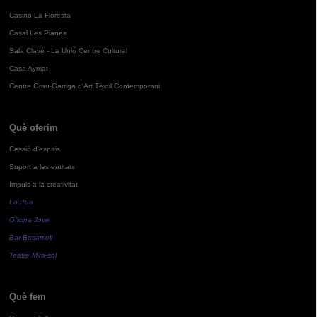
Casino La Floresta
Casal Les Planes
Sala Clavé - La Unió Centre Cultural
Casa Aymat
Centre Grau-Garriga d'Art Tèxtil Contemporani
Què oferim
Cessió d'espais
Suport a les entitats
Impuls a la creativitat
La Pua
Oficina Jove
Bar Bocamoll
Teatre Mira-sol
Què fem