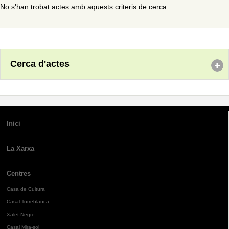
No s'han trobat actes amb aquests criteris de cerca
Cerca d'actes
Inici
La Xarxa
Centres
Casa de Cultura
Casal Torreblanca
Xalet Negre
Casal Mira-sol