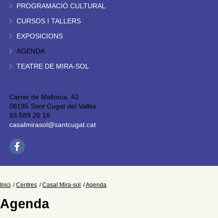
PROGRAMACIÓ CULTURAL
CURSOS I TALLERS
EXPOSICIONS
AGENDA
TEATRE DE MIRA-SOL
Carrer de Mallorca, 42
08195 Sant Cugat del Vallès
93 589 20 18
casalmirasol@santcugat.cat
Inici
Centres
Casal Mira-sol
Agenda
Agenda