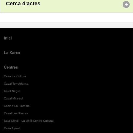
Cerca d'actes
Inici
La Xarxa
Centres
Casa de Cultura
Casal Torreblanca
Xalet Negre
Casal Mira-sol
Casino La Floresta
Casal Les Planes
Sala Clavé - La Unió Centre Cultural
Casa Aymat