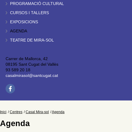
PROGRAMACIÓ CULTURAL
CURSOS I TALLERS
EXPOSICIONS
AGENDA
TEATRE DE MIRA-SOL
Carrer de Mallorca, 42
08195 Sant Cugat del Vallès
93 589 20 18
casalmirasol@santcugat.cat
Inici
Centres
Casal Mira-sol
Agenda
Agenda