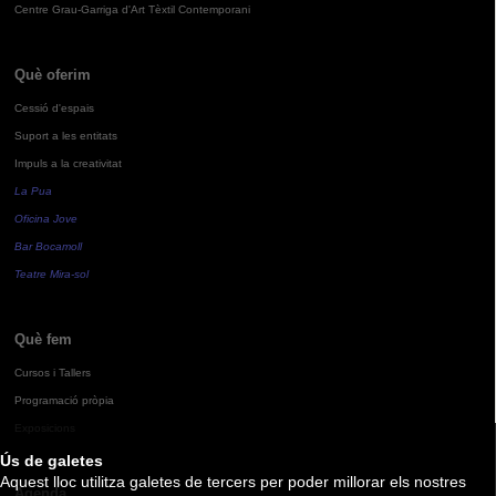
Centre Grau-Garriga d'Art Tèxtil Contemporani
Què oferim
Cessió d'espais
Suport a les entitats
Impuls a la creativitat
La Pua
Oficina Jove
Bar Bocamoll
Teatre Mira-sol
Què fem
Cursos i Tallers
Programació pròpia
Exposicions
Ús de galetes
Aquest lloc utilitza galetes de tercers per poder millorar els nostres
Agenda