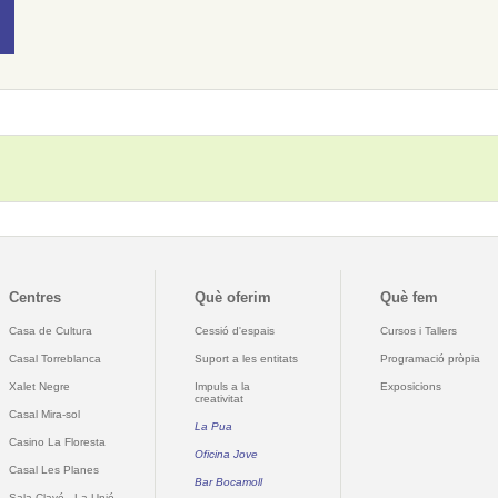
Centres
Què oferim
Què fem
Casa de Cultura
Cessió d'espais
Cursos i Tallers
Casal Torreblanca
Suport a les entitats
Programació pròpia
Xalet Negre
Impuls a la
Exposicions
creativitat
Casal Mira-sol
La Pua
Casino La Floresta
Oficina Jove
Casal Les Planes
Bar Bocamoll
Sala Clavé - La Unió