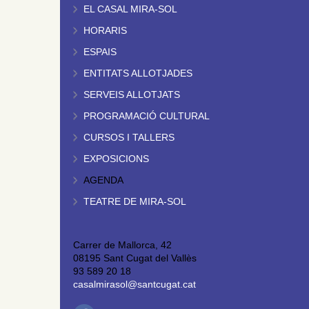
EL CASAL MIRA-SOL
HORARIS
ESPAIS
ENTITATS ALLOTJADES
SERVEIS ALLOTJATS
PROGRAMACIÓ CULTURAL
CURSOS I TALLERS
EXPOSICIONS
AGENDA
TEATRE DE MIRA-SOL
Carrer de Mallorca, 42
08195 Sant Cugat del Vallès
93 589 20 18
casalmirasol@santcugat.cat