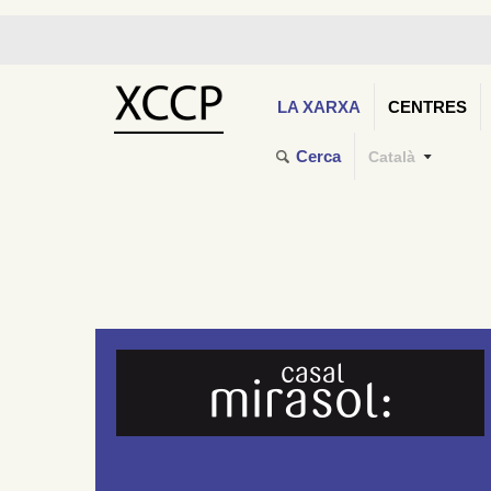
LA XARXA
CENTRES
Cerca
Català