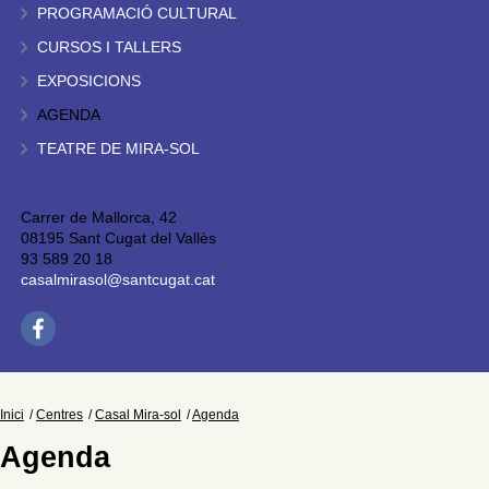
PROGRAMACIÓ CULTURAL
CURSOS I TALLERS
EXPOSICIONS
AGENDA
TEATRE DE MIRA-SOL
Carrer de Mallorca, 42
08195 Sant Cugat del Vallès
93 589 20 18
casalmirasol@santcugat.cat
Inici
Centres
Casal Mira-sol
Agenda
Agenda