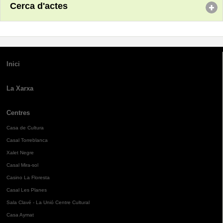
Cerca d'actes
Inici
La Xarxa
Centres
Casa de Cultura
Casal Torreblanca
Xalet Negre
Casal Mira-sol
Casino La Floresta
Casal Les Planes
Sala Clavé - La Unió Centre Cultural
Casa Aymat