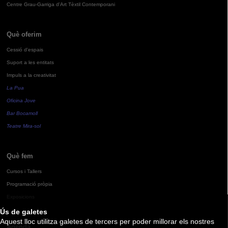
Centre Grau-Garriga d'Art Tèxtil Contemporani
Què oferim
Cessió d'espais
Suport a les entitats
Impuls a la creativitat
La Pua
Oficina Jove
Bar Bocamoll
Teatre Mira-sol
Què fem
Cursos i Tallers
Programació pròpia
Exposicions
Ús de galetes
Aquest lloc utilitza galetes de tercers per poder millorar els nostres
Agenda