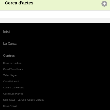
Cerca d'actes
Inici
La Xarxa
Centres
Casa de Cultura
Casal Torreblanca
Xalet Negre
Casal Mira-sol
Casino La Floresta
Casal Les Planes
Sala Clavé - La Unió Centre Cultural
Casa Aymat