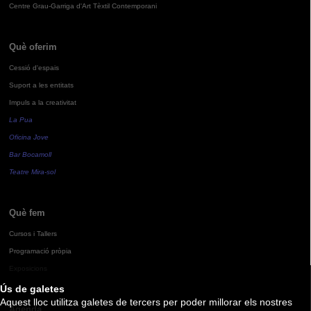
Centre Grau-Garriga d'Art Tèxtil Contemporani
Què oferim
Cessió d'espais
Suport a les entitats
Impuls a la creativitat
La Pua
Oficina Jove
Bar Bocamoll
Teatre Mira-sol
Què fem
Cursos i Tallers
Programació pròpia
Exposicions
Ús de galetes
Aquest lloc utilitza galetes de tercers per poder millorar els nostres
Agenda