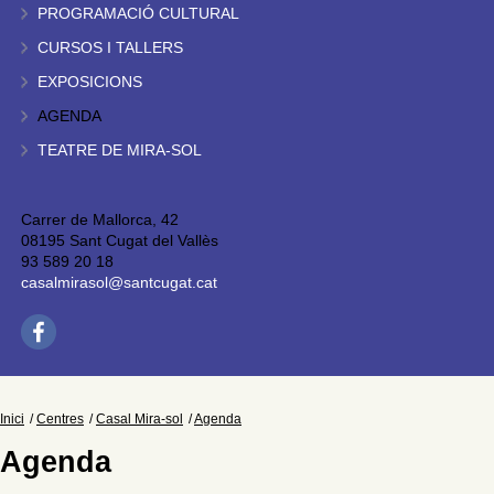
PROGRAMACIÓ CULTURAL
CURSOS I TALLERS
EXPOSICIONS
AGENDA
TEATRE DE MIRA-SOL
Carrer de Mallorca, 42
08195 Sant Cugat del Vallès
93 589 20 18
casalmirasol@santcugat.cat
Inici
Centres
Casal Mira-sol
Agenda
Agenda