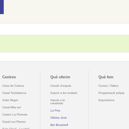
Centres
Què oferim
Què fem
Casa de Cultura
Cessió d'espais
Cursos i Tallers
Casal Torreblanca
Suport a les entitats
Programació pròpia
Xalet Negre
Impuls a la
Exposicions
creativitat
Casal Mira-sol
La Pua
Casino La Floresta
Oficina Jove
Casal Les Planes
Bar Bocamoll
Sala Clavé - La Unió