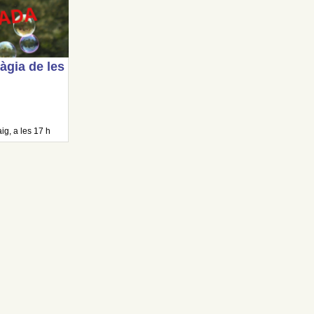
gia de les
g, a les 17 h