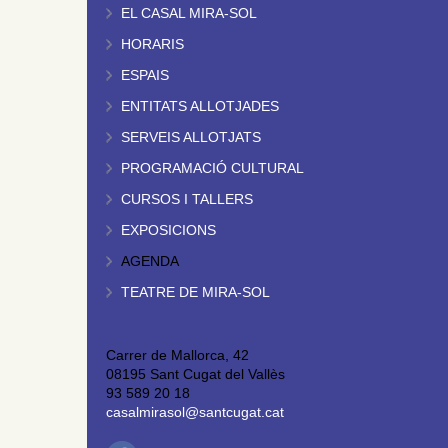
EL CASAL MIRA-SOL
HORARIS
ESPAIS
ENTITATS ALLOTJADES
SERVEIS ALLOTJATS
PROGRAMACIÓ CULTURAL
CURSOS I TALLERS
EXPOSICIONS
AGENDA
TEATRE DE MIRA-SOL
Carrer de Mallorca, 42
08195 Sant Cugat del Vallès
93 589 20 18
casalmirasol@santcugat.cat