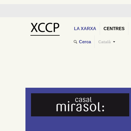
LA XARXA
CENTRES
Cerca
Català