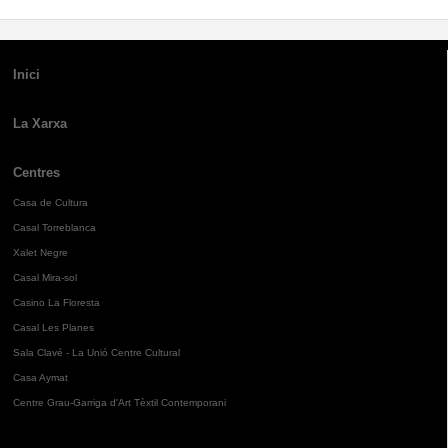
Inici
La Xarxa
Centres
Casa de Cultura
Casal Torreblanca
Xalet Negre
Casal Mira-sol
Casino La Floresta
Casal Les Planes
Sala Clavé - La Unió Centre Cultural
Casa Aymat
Centre Grau-Garriga d'Art Tèxtil Contemporani