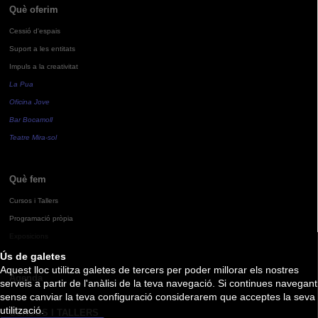
Què oferim
Cessió d'espais
Suport a les entitats
Impuls a la creativitat
La Pua
Oficina Jove
Bar Bocamoll
Teatre Mira-sol
Què fem
Cursos i Tallers
Programació pròpia
Exposicions
Ús de galetes
Aquest lloc utilitza galetes de tercers per poder millorar els nostres
Agenda
serveis a partir de l'anàlisi de la teva navegació. Si continues navegant
sense canviar la teva configuració considerarem que acceptes la seva
utilització.
CURSOS I TALLERS