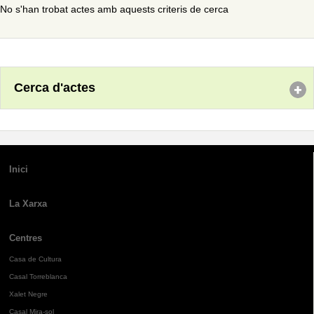
No s'han trobat actes amb aquests criteris de cerca
Cerca d'actes
Inici
La Xarxa
Centres
Casa de Cultura
Casal Torreblanca
Xalet Negre
Casal Mira-sol