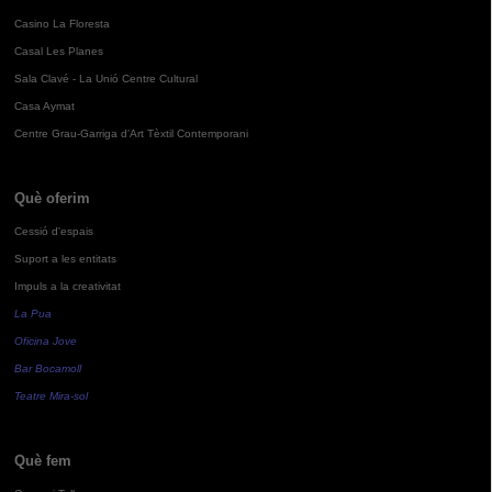
Casino La Floresta
Casal Les Planes
Sala Clavé - La Unió Centre Cultural
Casa Aymat
Centre Grau-Garriga d'Art Tèxtil Contemporani
Què oferim
Cessió d'espais
Suport a les entitats
Impuls a la creativitat
La Pua
Oficina Jove
Bar Bocamoll
Teatre Mira-sol
Què fem