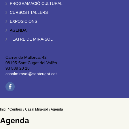
PROGRAMACIÓ CULTURAL
CURSOS I TALLERS
EXPOSICIONS
AGENDA
TEATRE DE MIRA-SOL
Carrer de Mallorca, 42
08195 Sant Cugat del Vallès
93 589 20 18
casalmirasol@santcugat.cat
Inici
Centres
Casal Mira-sol
Agenda
Agenda