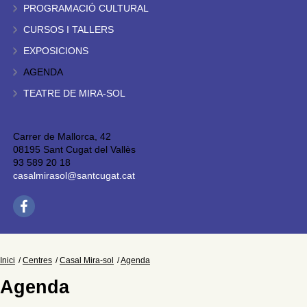
PROGRAMACIÓ CULTURAL
CURSOS I TALLERS
EXPOSICIONS
AGENDA
TEATRE DE MIRA-SOL
Carrer de Mallorca, 42
08195 Sant Cugat del Vallès
93 589 20 18
casalmirasol@santcugat.cat
Inici
Centres
Casal Mira-sol
Agenda
Agenda