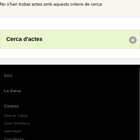
No s'han trobat actes amb aquests criteris de cerca
Cerca d'actes
Inici
La Xarxa
Centres
Casa de Cultura
Casal Torreblanca
Xalet Negre
Casal Mira-sol