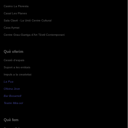
Casino La Floresta
Casal Les Planes
Sala Clavé - La Unió Centre Cultural
Casa Aymat
Centre Grau-Garriga d'Art Tèxtil Contemporani
Què oferim
Cessió d'espais
Suport a les entitats
Impuls a la creativitat
La Pua
Oficina Jove
Bar Bocamoll
Teatre Mira-sol
Què fem