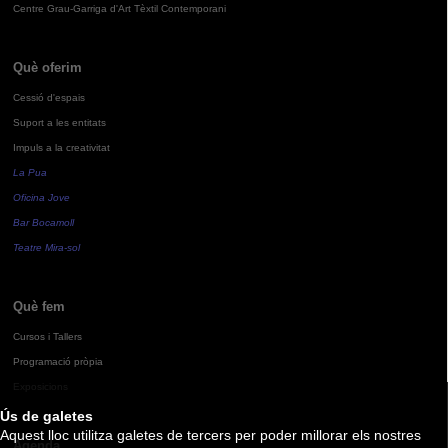
Centre Grau-Garriga d'Art Tèxtil Contemporani
Què oferim
Cessió d'espais
Suport a les entitats
Impuls a la creativitat
La Pua
Oficina Jove
Bar Bocamoll
Teatre Mira-sol
Què fem
Cursos i Tallers
Programació pròpia
Exposicions
Ús de galetes
Aquest lloc utilitza galetes de tercers per poder millorar els nostres
Agenda