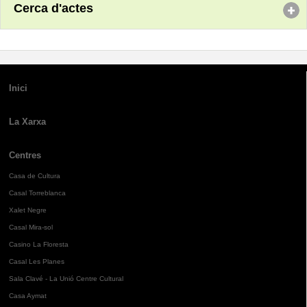
Cerca d'actes
Inici
La Xarxa
Centres
Casa de Cultura
Casal Torreblanca
Xalet Negre
Casal Mira-sol
Casino La Floresta
Casal Les Planes
Sala Clavé - La Unió Centre Cultural
Casa Aymat