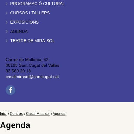
PROGRAMACIÓ CULTURAL
CURSOS I TALLERS
EXPOSICIONS
AGENDA
TEATRE DE MIRA-SOL
Carrer de Mallorca, 42
08195 Sant Cugat del Vallès
93 589 20 18
casalmirasol@santcugat.cat
Inici
Centres
Casal Mira-sol
Agenda
Agenda