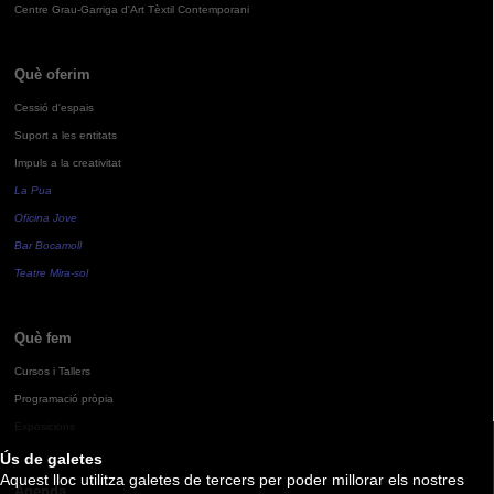
Centre Grau-Garriga d'Art Tèxtil Contemporani
Què oferim
Cessió d'espais
Suport a les entitats
Impuls a la creativitat
La Pua
Oficina Jove
Bar Bocamoll
Teatre Mira-sol
Què fem
Cursos i Tallers
Programació pròpia
Exposicions
Ús de galetes
Aquest lloc utilitza galetes de tercers per poder millorar els nostres
Agenda