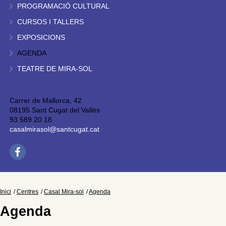
PROGRAMACIÓ CULTURAL
CURSOS I TALLERS
EXPOSICIONS
AGENDA
TEATRE DE MIRA-SOL
Carrer de Mallorca, 42
08195 Sant Cugat del Vallès
93 589 20 18
casalmirasol@santcugat.cat
Inici
Centres
Casal Mira-sol
Agenda
Agenda