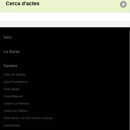
Cerca d'actes
Inici
La Xarxa
Centres
Casa de Cultura
Casal Torreblanca
Xalet Negre
Casal Mira-sol
Casino La Floresta
Casal Les Planes
Sala Clavé - La Unió Centre Cultural
Casa Aymat