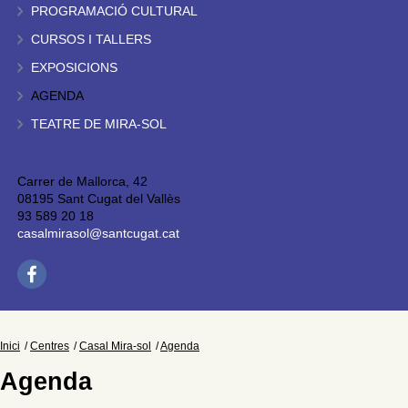
PROGRAMACIÓ CULTURAL
CURSOS I TALLERS
EXPOSICIONS
AGENDA
TEATRE DE MIRA-SOL
Carrer de Mallorca, 42
08195 Sant Cugat del Vallès
93 589 20 18
casalmirasol@santcugat.cat
Inici
Centres
Casal Mira-sol
Agenda
Agenda