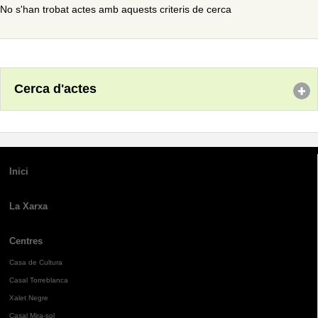
No s'han trobat actes amb aquests criteris de cerca
Cerca d'actes
Inici
La Xarxa
Centres
Casa de Cultura
Casal Torreblanca
Xalet Negre
Casal Mira-sol