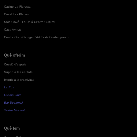
Casino La Floresta
Casal Les Planes
Sala Clavé - La Unió Centre Cultural
Casa Aymat
Centre Grau-Garriga d'Art Tèxtil Contemporani
Què oferim
Cessió d'espais
Suport a les entitats
Impuls a la creativitat
La Pua
Oficina Jove
Bar Bocamoll
Teatre Mira-sol
Què fem