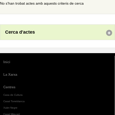
No s'han trobat actes amb aquests criteris de cerca
Cerca d'actes
Inici
La Xarxa
Centres
Casa de Cultura
Casal Torreblanca
Xalet Negre
Casal Mira-sol