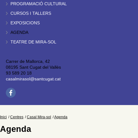
PROGRAMACIÓ CULTURAL
CURSOS I TALLERS
EXPOSICIONS
AGENDA
TEATRE DE MIRA-SOL
Carrer de Mallorca, 42
08195 Sant Cugat del Vallès
93 589 20 18
casalmirasol@santcugat.cat
Inici
Centres
Casal Mira-sol
Agenda
Agenda