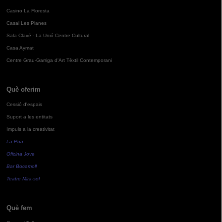
Casino La Floresta
Casal Les Planes
Sala Clavé - La Unió Centre Cultural
Casa Aymat
Centre Grau-Garriga d'Art Tèxtil Contemporani
Què oferim
Cessió d'espais
Suport a les entitats
Impuls a la creativitat
La Pua
Oficina Jove
Bar Bocamoll
Teatre Mira-sol
Què fem