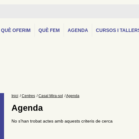
QUÈ OFERIM
QUÈ FEM
AGENDA
CURSOS I TALLER
Inici
Centres
Casal Mira-sol
Agenda
Agenda
No s'han trobat actes amb aquests criteris de cerca