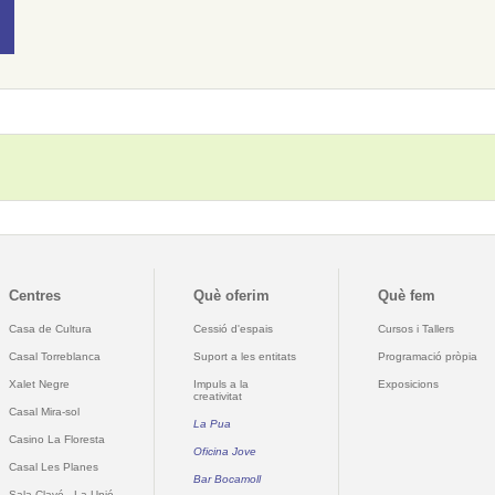
Centres
Què oferim
Què fem
Casa de Cultura
Cessió d'espais
Cursos i Tallers
Casal Torreblanca
Suport a les entitats
Programació pròpia
Xalet Negre
Impuls a la
Exposicions
creativitat
Casal Mira-sol
La Pua
Casino La Floresta
Oficina Jove
Casal Les Planes
Bar Bocamoll
Sala Clavé - La Unió