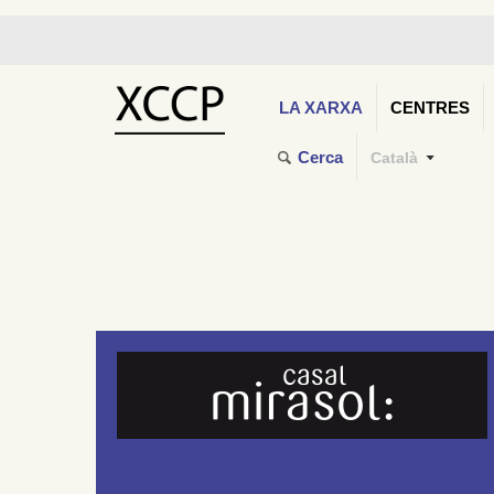
LA XARXA
CENTRES
Cerca
Català