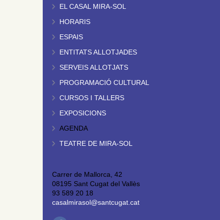
EL CASAL MIRA-SOL
HORARIS
ESPAIS
ENTITATS ALLOTJADES
SERVEIS ALLOTJATS
PROGRAMACIÓ CULTURAL
CURSOS I TALLERS
EXPOSICIONS
AGENDA
TEATRE DE MIRA-SOL
Carrer de Mallorca, 42
08195 Sant Cugat del Vallès
93 589 20 18
casalmirasol@santcugat.cat