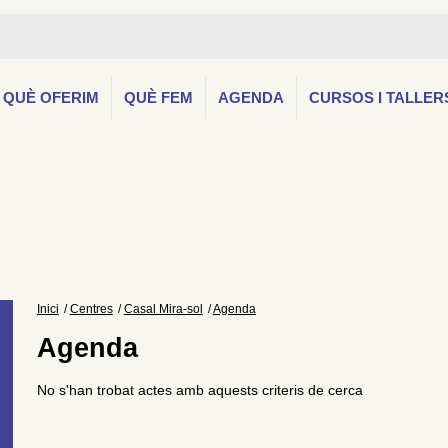
QUÈ OFERIM
QUÈ FEM
AGENDA
CURSOS I TALLER
Inici
Centres
Casal Mira-sol
Agenda
Agenda
No s'han trobat actes amb aquests criteris de cerca