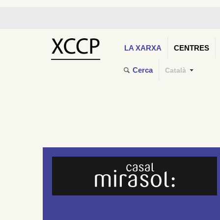
LA XARXA
CENTRES
Cerca
Català