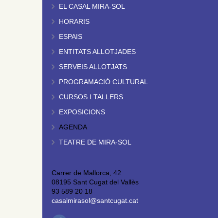
EL CASAL MIRA-SOL
HORARIS
ESPAIS
ENTITATS ALLOTJADES
SERVEIS ALLOTJATS
PROGRAMACIÓ CULTURAL
CURSOS I TALLERS
EXPOSICIONS
AGENDA
TEATRE DE MIRA-SOL
Carrer de Mallorca, 42
08195 Sant Cugat del Vallès
93 589 20 18
casalmirasol@santcugat.cat