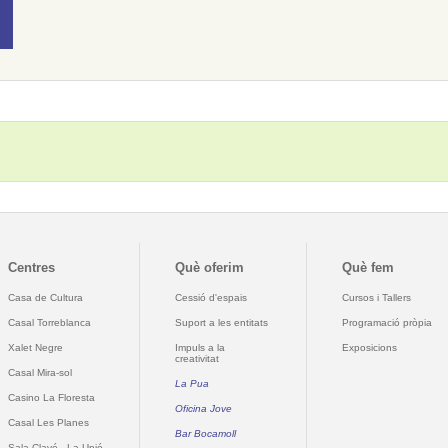
Centres
Què oferim
Què fem
Casa de Cultura
Cessió d'espais
Cursos i Tallers
Casal Torreblanca
Suport a les entitats
Programació pròpia
Xalet Negre
Impuls a la
Exposicions
creativitat
Casal Mira-sol
La Pua
Casino La Floresta
Oficina Jove
Casal Les Planes
Bar Bocamoll
Sala Clavé - La Unió