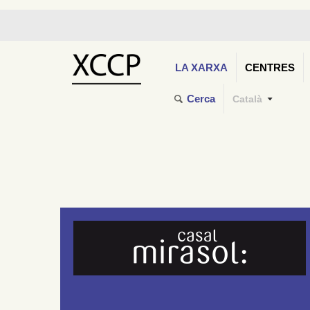
LA XARXA
CENTRES
Cerca
Català