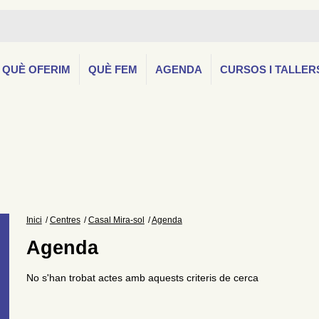
QUÈ OFERIM
QUÈ FEM
AGENDA
CURSOS I TALLER
Inici
Centres
Casal Mira-sol
Agenda
Agenda
No s'han trobat actes amb aquests criteris de cerca