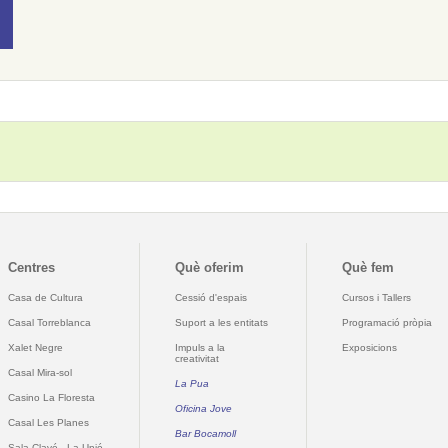
Centres
Què oferim
Què fem
Casa de Cultura
Cessió d'espais
Cursos i Tallers
Casal Torreblanca
Suport a les entitats
Programació pròpia
Xalet Negre
Impuls a la
Exposicions
creativitat
Casal Mira-sol
La Pua
Casino La Floresta
Oficina Jove
Casal Les Planes
Bar Bocamoll
Sala Clavé - La Unió