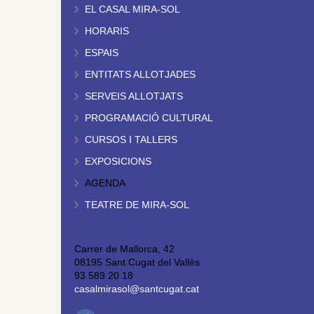
EL CASAL MIRA-SOL
HORARIS
ESPAIS
ENTITATS ALLOTJADES
SERVEIS ALLOTJATS
PROGRAMACIÓ CULTURAL
CURSOS I TALLERS
EXPOSICIONS
AGENDA
TEATRE DE MIRA-SOL
Carrer de Mallorca, 42
08195 Sant Cugat del Vallès
93 589 20 18
casalmirasol@santcugat.cat